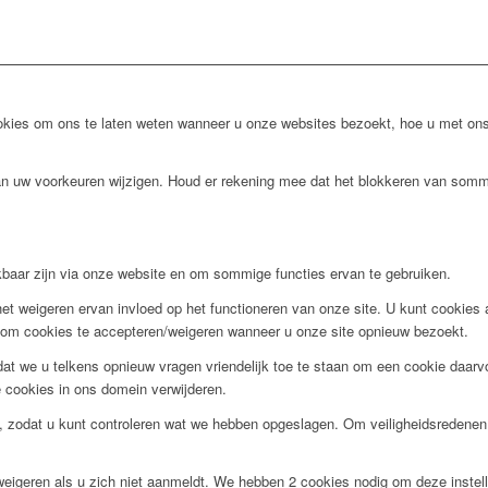
ies om ons te laten weten wanneer u onze websites bezoekt, hoe u met ons 
van uw voorkeuren wijzigen. Houd er rekening mee dat het blokkeren van somm
ikbaar zijn via onze website en om sommige functies ervan te gebruiken.
et weigeren ervan invloed op het functioneren van onze site. U kunt cookies al
en om cookies te accepteren/weigeren wanneer u onze site opnieuw bezoekt.
t we u telkens opnieuw vragen vriendelijk toe te staan om een cookie daarvoo
de cookies in ons domein verwijderen.
, zodat u kunt controleren wat we hebben opgeslagen. Om veiligheidsredene
weigeren als u zich niet aanmeldt. We hebben 2 cookies nodig om deze instel